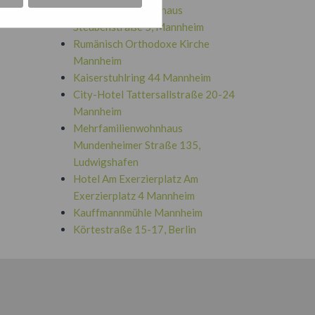
Mehrfamilienwohnhaus
Steubenstraße 5, Mannheim
Rumänisch Orthodoxe Kirche
Mannheim
Kaiserstuhlring 44 Mannheim
City-Hotel Tattersallstraße 20-24
Mannheim
Mehrfamilienwohnhaus
Mundenheimer Straße 135,
Ludwigshafen
Hotel Am Exerzierplatz Am
Exerzierplatz 4 Mannheim
Kauffmannmühle Mannheim
Körtestraße 15-17, Berlin