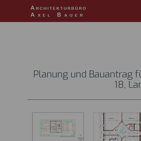
Projekte
Spielhalle G
Du bist hier:
Startseite
Planung und Bauantrag fü
18, L